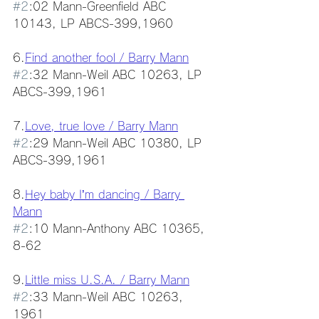
#2
:02 Mann-Greenfield ABC 
10143, LP ABCS-399,1960
6.
Find another fool / Barry Mann
#2
:32 Mann-Weil ABC 10263, LP 
ABCS-399,1961
7.
Love, true love / Barry Mann
#2
:29 Mann-Weil ABC 10380, LP 
ABCS-399,1961
8.
Hey baby I’m dancing / Barry 
Mann
#2
:10 Mann-Anthony ABC 10365, 
8-62
9.
Little miss U.S.A. / Barry Mann
#2
:33 Mann-Weil ABC 10263, 
1961