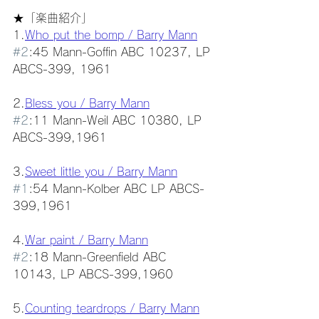
★「楽曲紹介」
1.
Who put the bomp / Barry Mann
#2
:45 Mann-Goffin ABC 10237, LP 
ABCS-399, 1961
2.
Bless you / Barry Mann
#2
:11 Mann-Weil ABC 10380, LP 
ABCS-399,1961
3.
Sweet little you / Barry Mann
#1
:54 Mann-Kolber ABC LP ABCS-
399,1961
4.
War paint / Barry Mann
#2
:18 Mann-Greenfield ABC 
10143, LP ABCS-399,1960
5.
Counting teardrops / Barry Mann